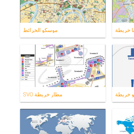
 خريطة
موسكو الخرائط
 خريطة
SVO مطار خريطة