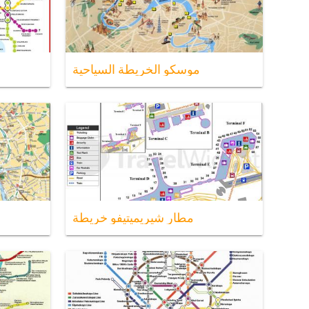
موسكو الخريطة السياحية
مطار شيريميتيفو خريطة