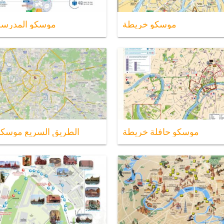
موسكو خريطة
موسكو المدرسة
موسكو حافلة خريطة
الطريق السريع موسك