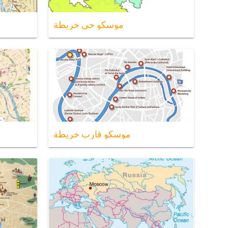
موسكو حي خريطة
موسكو قارب خريطة