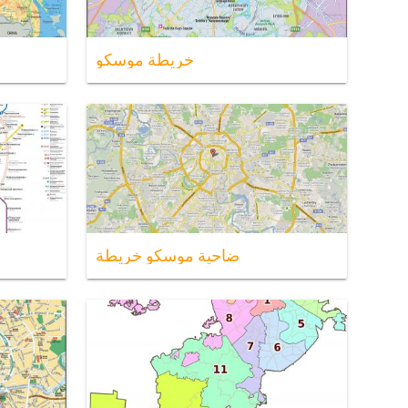
خريطة موسكو
ضاحية موسكو خريطة