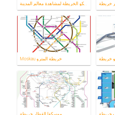
 خريطة
موسكو الخريطة لمشاهدة معالم المدينة
و خريطة
Moskau خريطة المترو
 خريطة
موسكفا القطار خريطة