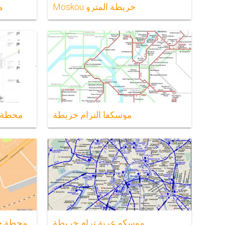
Moskou خريطة المترو
م
موسكفا الترام خريطة
veletsky
موسكو عربة ترام خريطة
موسكفا tiabrskaia