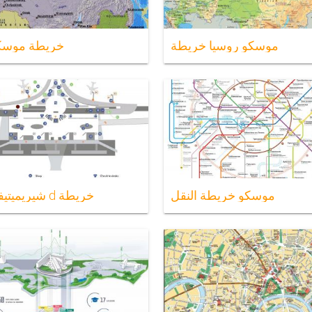
موسكو روسيا خريطة
خريطة موسكو
موسكو خريطة النقل
شيريميتيفو محطة d خريطة