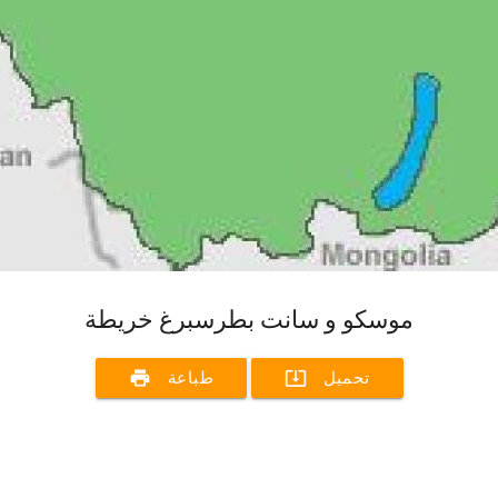
موسكو و سانت بطرسبرغ خريطة
print
system_update_alt
تحميل
طباعة