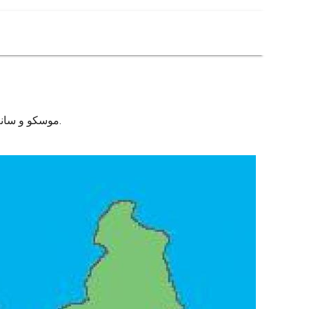
موسكو و سانت بطرسبرغ الخريطة. موسكو سانت بطرسبرغ خريطة (روسيا) إلى الطباعة. موسكو سانت بطرسبرغ خريطة (روسيا) لتحميل.